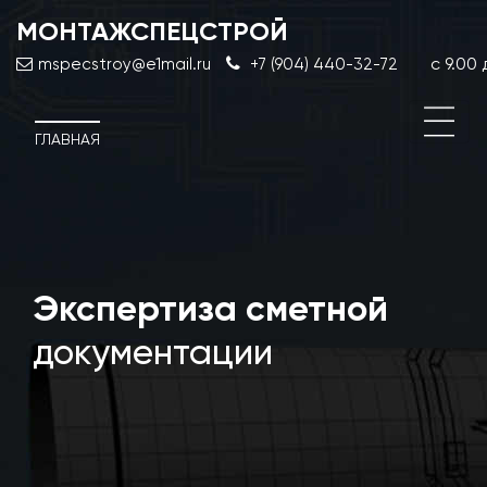
МОНТАЖСПЕЦСТРОЙ
с 9.00 д
mspecstroy@e1mail.ru
+7 (904) 440-32-72
ГЛАВНАЯ
Экспертиза сметной
Про
дост
документации
сто
стро